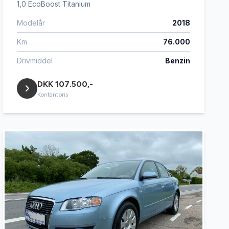
1,0 EcoBoost Titanium
Modelår
2018
Km
76.000
Drivmiddel
Benzin
DKK 107.500,-
Kontantpris