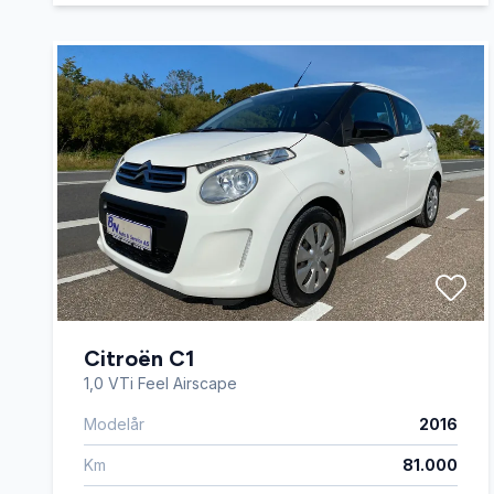
Citroën C1
1,0 VTi Feel Airscape
Modelår
2016
Km
81.000