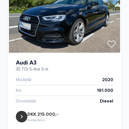
Audi A3
35 TDi S-line S-tr.
Modelår
2020
Km
161.000
Drivmiddel
Diesel
DKK 215.000,-
Kontantpris