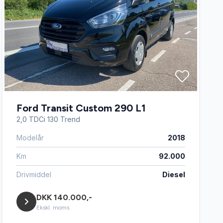
Ford Transit Custom 290 L1
2,0 TDCi 130 Trend
Modelår
2018
Km
92.000
Drivmiddel
Diesel
DKK 140.000,-
Ekskl. moms