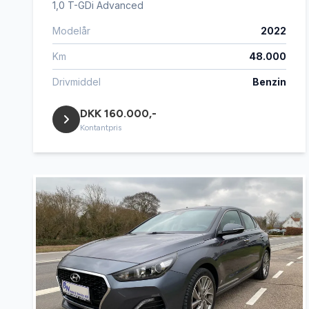
1,0 T-GDi Advanced
Modelår
2022
Km
48.000
Drivmiddel
Benzin
DKK 160.000,-
Kontantpris