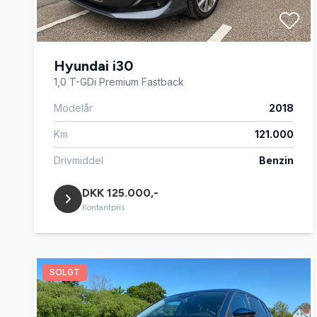
Hyundai i30
1,0 T-GDi Premium Fastback
Modelår
2018
Km
121.000
Drivmiddel
Benzin
DKK 125.000,-
Kontantpris
SOLGT