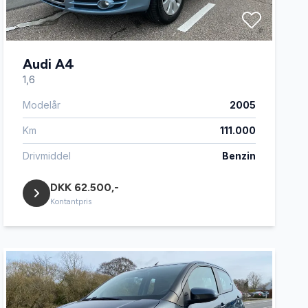
Audi A4
1,6
Modelår
2005
Km
111.000
Drivmiddel
Benzin
DKK 62.500,-
Kontantpris