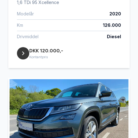
1,6 TDi 95 Xcellence
Modelår
2020
Km
126.000
Drivmiddel
Diesel
DKK 120.000,-
Kontantpris