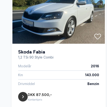
Skoda Fabia
1,2 TSi 90 Style Combi
Modelår
2016
Km
143.000
Drivmiddel
Benzin
DKK 87.500,-
Kontantpris