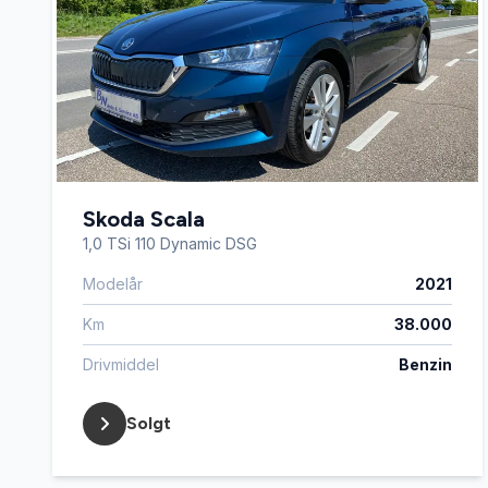
Skoda Scala
1,0 TSi 110 Dynamic DSG
Modelår
2021
Km
38.000
Drivmiddel
Benzin
Solgt