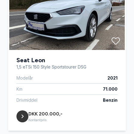
Seat Leon
1,5 eTSi 150 Style Sportstourer DSG
Modelår
2021
Km
71.000
Drivmiddel
Benzin
DKK 200.000,-
Kontantpris