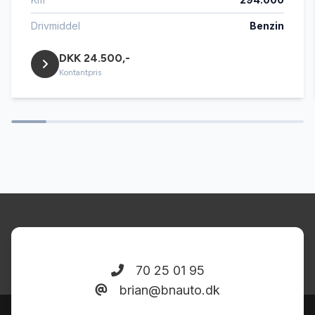
mørktonede ruder bag
Drivmiddel
Benzin
DKK 24.500,-
Regnsensor
Kontantpris
stofindtræk
sædevarme
tågelygter
udvendig temperaturmåler
70 25 01 95
brian@bnauto.dk