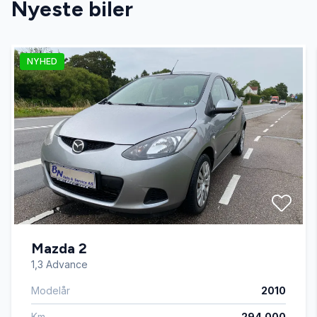
Nyeste biler
fartpilot
NYHED
fjernbetjent centrallås
fuldautomatisk klimaanlæg
højdejusterbare forsæder
kørecomputer
Mazda 2
læderrat
1,3 Advance
Modelår
2010
multifunktionsrat
Km
294.000