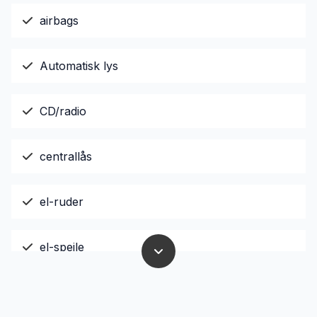
airbags
Automatisk lys
CD/radio
centrallås
el-ruder
el-spejle
ESP