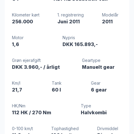
Kilometer kørt
1. registrering
Modelår
256.000
Juni 2011
2011
Motor
Nypris
1,6
DKK 165.893,-
Grøn ejerafgift
Geartype
DKK 3.960,-
/ årligt
Manuelt gear
Km/l
Tank
Gear
21,7
60 l
6 gear
HK/Nm
Type
112 HK
/ 270 Nm
Halvkombi
0-100 km/t
Tophastighed
Drivmiddel