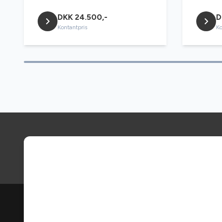
DKK 24.500,-
D
Kontantpris
Ko