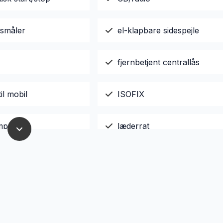
småler
el-klapbare sidespejle
fjernbetjent centrallås
il mobil
ISOFIX
mputer
læderrat
ede ruder bag
parkeringssensor (bag)
træk
sædevarme
g temperaturmåler
USB-A tilslutning