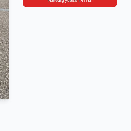
Månedlig ydelse
1.411
kr.