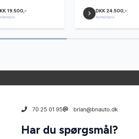
KK 19.500,-
DKK 24.500,-
ntantpris
Kontantpris
70 25 01 95
brian@bnauto.dk
Har du spørgsmål?