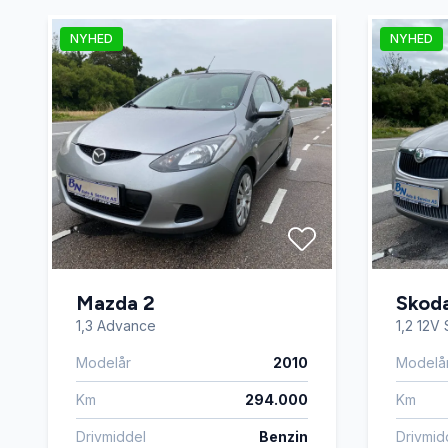
NYHED
NYHED
Mazda 2
Skod
1,3 Advance
1,2 12V 
Modelår
2010
Modelå
Km
294.000
Km
Drivmiddel
Benzin
Drivmid