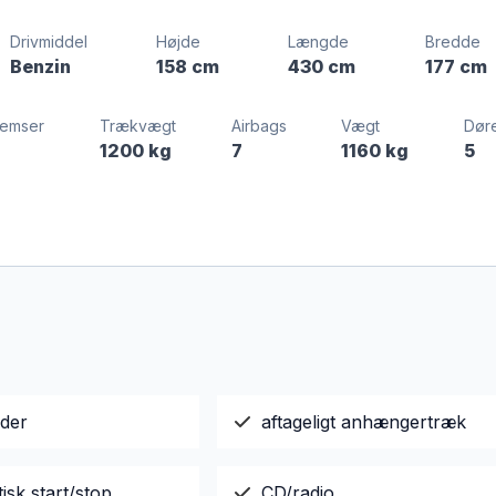
Drivmiddel
Højde
Længde
Bredde
Benzin
158 cm
430 cm
177 cm
remser
Trækvægt
Airbags
Vægt
Dør
1200 kg
7
1160 kg
5
uder
aftageligt anhængertræk
sk start/stop
CD/radio