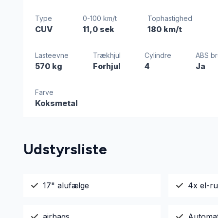
Type
0-100 km/t
Tophastighed
CUV
11,0 sek
180 km/t
Lasteevne
Trækhjul
Cylindre
ABS b
570 kg
Forhjul
4
Ja
Farve
Koksmetal
Udstyrsliste
17" alufælge
4x el-r
airbags
Automati