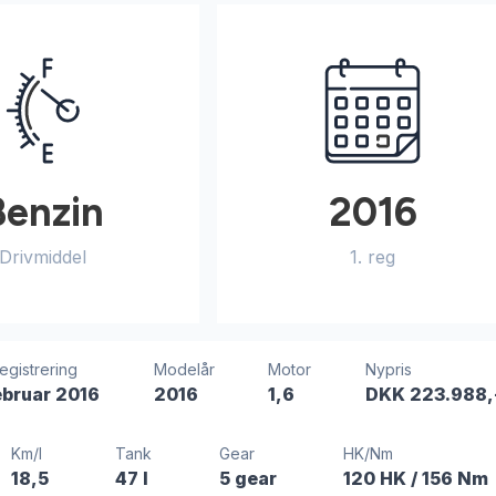
Benzin
2016
Drivmiddel
1. reg
registrering
Modelår
Motor
Nypris
ebruar 2016
2016
1,6
DKK 223.988,
Km/l
Tank
Gear
HK/Nm
18,5
47 l
5 gear
120 HK
/ 156 Nm