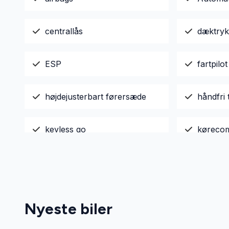
centrallås
dæktryk
ESP
fartpilot
højdejusterbart førersæde
håndfri t
keyless go
køreco
multifunktionsrat
mørkton
splitbagsæde
stofind
Nyeste biler
tagræling
udvendi