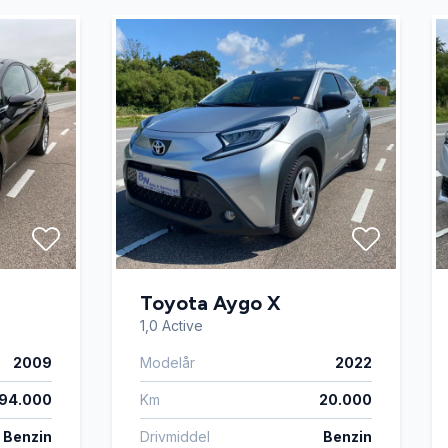
Toyota Aygo X
1,0 Active
2009
Modelår
2022
194.000
Km
20.000
Benzin
Drivmiddel
Benzin