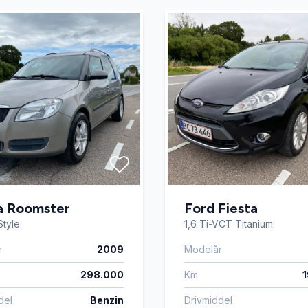
a Roomster
Ford Fiesta
Style
1,6 Ti-VCT Titanium
r
2009
Modelår
298.000
Km
del
Benzin
Drivmiddel